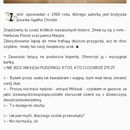
Z
biór opowiadań z 1960 roku, którego autorką jest brytyjska
pisarka Agatha Christie.
Znajdziemy tu sześć krótkich niezależnych historii. Zmierzą się z nimi -
Herkules Poirot oraz panna Marple.
Zdecydowanie lepiej do mnie trafiają dłuższe przygody, acz te choć
szybkie - miały też swój świąteczny urok. 🎄
> Zauważył leżącą na poduszce kopertę. Otworzył ją i wyciągnął
kartkę.
> NIE JEDZ ANI KĘSA PUDDINGU, KTOŚ, KTO CI DOBRZE ŻYCZY.
> - Byłem przez wiele lat kawalerem i wątpię, bym miał teraz zmienić
swój stan.
> - Proszę nie tracić nadziei - wtrącił Michael - czytałem w gazecie, że
jakiś dziewięćdziesięciopięcioletni staruszek ożenił się z dziewczyną
dwudziestodwuletnią.
> - To dodaje mi otuchy.
> - Jak pan myśli, dlaczego został przesunięty?
> - Nic nie myślę, sir.