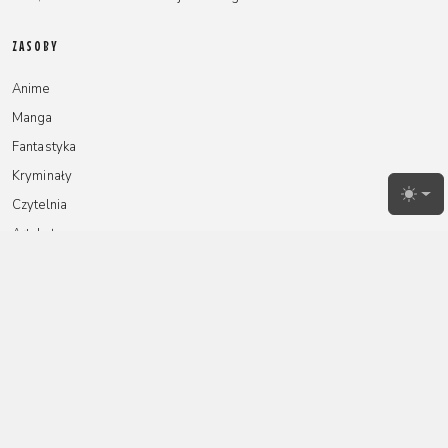
ZASOBY
Anime
Manga
Fantastyka
Kryminały
Toggl
Czytelnia
Artykuły
NA SKRÓTY
Redakcja
Reklamy
Instagram