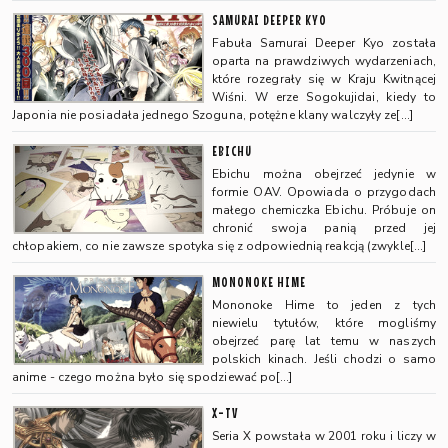
SAMURAI DEEPER KYO
Fabuła Samurai Deeper Kyo została
oparta na prawdziwych wydarzeniach,
które rozegrały się w Kraju Kwitnącej
Wiśni. W erze Sogokujidai, kiedy to
Japonia nie posiadała jednego Szoguna, potężne klany walczyły ze[…]
EBICHU
Ebichu można obejrzeć jedynie w
formie OAV. Opowiada o przygodach
małego chemiczka Ebichu. Próbuje on
chronić swoja panią przed jej
chłopakiem, co nie zawsze spotyka się z odpowiednią reakcją (zwykle[…]
MONONOKE HIME
Mononoke Hime to jeden z tych
niewielu tytułów, które mogliśmy
obejrzeć parę lat temu w naszych
polskich kinach. Jeśli chodzi o samo
anime - czego można było się spodziewać po[…]
X-TV
Seria X powstała w 2001 roku i liczy w