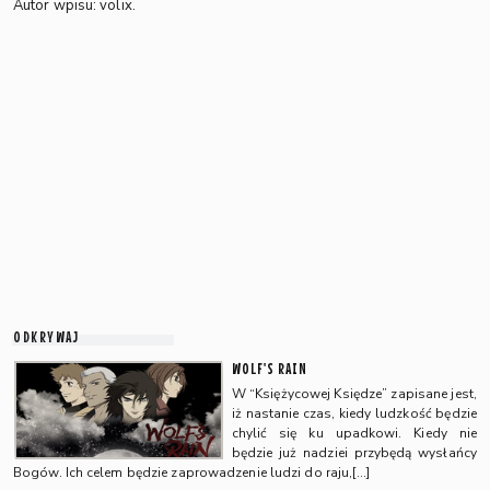
Autor wpisu: volix.
ODKRYWAJ
WOLF'S RAIN
W “Księżycowej Księdze” zapisane jest,
iż nastanie czas, kiedy ludzkość będzie
chylić się ku upadkowi. Kiedy nie
będzie już nadziei przybędą wysłańcy
Bogów. Ich celem będzie zaprowadzenie ludzi do raju,[…]