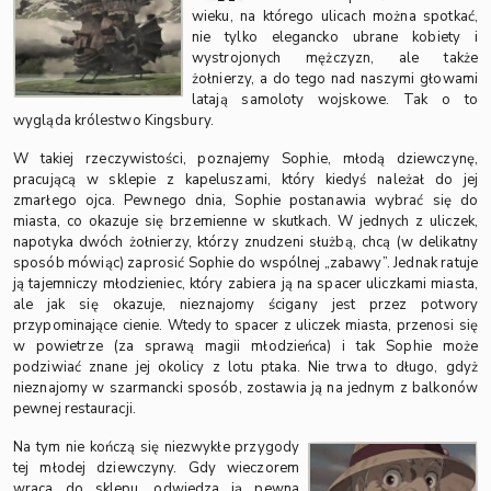
wieku, na którego ulicach można spotkać,
nie tylko elegancko ubrane kobiety i
wystrojonych mężczyzn, ale także
żołnierzy, a do tego nad naszymi głowami
latają samoloty wojskowe. Tak o to
wygląda królestwo Kingsbury.
W takiej rzeczywistości, poznajemy Sophie, młodą dziewczynę,
pracującą w sklepie z kapeluszami, który kiedyś należał do jej
zmarłego ojca. Pewnego dnia, Sophie postanawia wybrać się do
miasta, co okazuje się brzemienne w skutkach. W jednych z uliczek,
napotyka dwóch żołnierzy, którzy znudzeni służbą, chcą (w delikatny
sposób mówiąc) zaprosić Sophie do wspólnej „zabawy”. Jednak ratuje
ją tajemniczy młodzieniec, który zabiera ją na spacer uliczkami miasta,
ale jak się okazuje, nieznajomy ścigany jest przez potwory
przypominające cienie. Wtedy to spacer z uliczek miasta, przenosi się
w powietrze (za sprawą magii młodzieńca) i tak Sophie może
podziwiać znane jej okolicy z lotu ptaka. Nie trwa to długo, gdyż
nieznajomy w szarmancki sposób, zostawia ją na jednym z balkonów
pewnej restauracji.
Na tym nie kończą się niezwykłe przygody
tej młodej dziewczyny. Gdy wieczorem
wraca do sklepu, odwiedza ją pewna