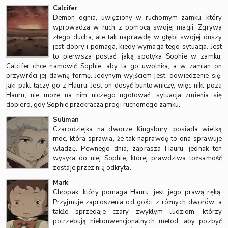
Calcifer
Demon ognia, uwięziony w ruchomym zamku, który
wprowadza w ruch z pomocą swojej magii. Zgrywa
złego ducha, ale tak naprawdę w głębi swojej duszy
jest dobry i pomaga, kiedy wymaga tego sytuacja. Jest
to pierwsza postać, jaką spotyka Sophie w zamku.
Calcifer chce namówić Sophie, aby ta go uwolniła, a w zamian on
przywróci jej dawną formę. Jedynym wyjściem jest, dowiedzenie się,
jaki pakt łączy go z Hauru. Jest on dosyć buntowniczy, więc nikt poza
Hauru, nie może na nim niczego ugotować, sytuacja zmienia się
dopiero, gdy Sophie przekracza progi ruchomego zamku.
Suliman
Czarodziejka na dworze Kingsbury, posiada wielką
moc, która sprawia, że tak naprawdę to ona sprawuje
władzę. Pewnego dnia, zaprasza Hauru, jednak ten
wysyła do niej Sophie, której prawdziwa tożsamość
zostaje przez nią odkryta.
Mark
Chłopak, który pomaga Hauru, jest jego prawą ręką.
Przyjmuje zaproszenia od gości z różnych dworów, a
także sprzedaje czary zwykłym ludziom, którzy
potrzebują niekonwencjonalnych metod, aby pozbyć