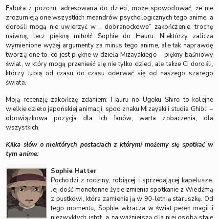
Fabuła z pozoru, adresowana do dzieci, może spowodować, że nie
zrozumieją one wszystkich meandrów psychologicznych tego anime, a
dorośli mogą nie uwierzyć w „ dobranockowe” zakończenie, trochę
naiwną, lecz piękną miłość Sophie do Hauru. Niektórzy zalicza
wymienione wyżej argumenty za minus tego anime, ale tak naprawdę
tworzą one to, co jest piękne w dzieła Mizayakiego – piękny baśniowy
świat, w który mogą przenieść się nie tylko dzieci, ale także Ci dorośli,
którzy lubią od czasu do czasu oderwać się od naszego szarego
świata.
Moją recenzję zakończę zdaniem: Hauru no Ugoku Shiro to kolejne
wielkie dzieło japońskiej animacji, spod znaku Mizayaki i studia Ghibli –
obowiązkowa pozycja dla ich fanów, warta zobaczenia, dla
wszystkich.
Kilka słów o niektórych postaciach z którymi możemy się spotkać w
tym anime:
Sophie Hatter
Pochodzi z rodziny, robiącej i sprzedającej kapelusze.
Jej dość monotonne życie zmienia spotkanie z Wiedźmą
z pustkowi, która zamienia ją w 90-letnią staruszkę. Od
tego momentu, Sophie wkracza w świat pełen magii i
niezwykłych istot, a najważniejszą dla niej osobą staje