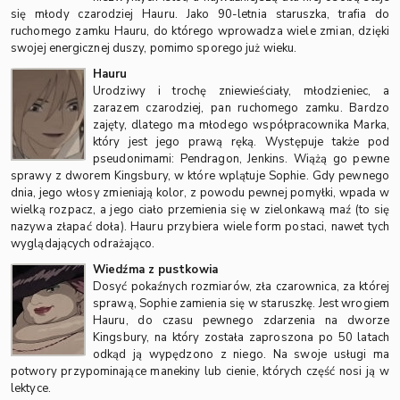
się młody czarodziej Hauru. Jako 90-letnia staruszka, trafia do
ruchomego zamku Hauru, do którego wprowadza wiele zmian, dzięki
swojej energicznej duszy, pomimo sporego już wieku.
Hauru
Urodziwy i trochę zniewieściały, młodzieniec, a
zarazem czarodziej, pan ruchomego zamku. Bardzo
zajęty, dlatego ma młodego współpracownika Marka,
który jest jego prawą ręką. Występuje także pod
pseudonimami: Pendragon, Jenkins. Wiążą go pewne
sprawy z dworem Kingsbury, w które wplątuje Sophie. Gdy pewnego
dnia, jego włosy zmieniają kolor, z powodu pewnej pomyłki, wpada w
wielką rozpacz, a jego ciało przemienia się w zielonkawą maź (to się
nazywa złapać doła). Hauru przybiera wiele form postaci, nawet tych
wyglądających odrażająco.
Wiedźma z pustkowia
Dosyć pokaźnych rozmiarów, zła czarownica, za której
sprawą, Sophie zamienia się w staruszkę. Jest wrogiem
Hauru, do czasu pewnego zdarzenia na dworze
Kingsbury, na który została zaproszona po 50 latach
odkąd ją wypędzono z niego. Na swoje usługi ma
potwory przypominające manekiny lub cienie, których część nosi ją w
lektyce.