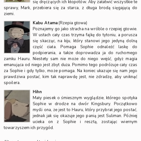
się dręczących ich kłopotów. Aby załatwić wszystkie te
sprawy, Mark, przebiera się za starca, z długa brodą sięgającą do
ziemi.
Kabu Atama
(Rzepia głowa)
Poznajemy go jako stracha na wróble o rzepiej głowie.
W ustach cały czas trzyma fajkę do tytoniu, a porusza
się skacząc, na kiju, który stanowi jego jedyną dolną
część ciała. Pomaga Sophie odnaleźć laskę do
podpierania, a także doprowadza ja do ruchomego
zamku Hauru. Niestety sam nie może do niego wejść, gdyż magia
emanująca od niego jest zbyt duża. Pomimo tego podróżuje cały czas
za Sophie i gdy tylko, może pomaga. Na koniec ukazuje się nam jego
prawdziwa postać, kim tak naprawdę jest, nie zdradzę, aby uniknąć
spoilera.
Hihn
Mały piesek o śmiesznym wyglądzie, którego spotyka
Sophie w drodze na dwór Kingsbury. Początkowo
myśli ona, że jest to Hauru, który przybrał jego postać,
jednak jak się okazuje jego panią jest Suliman. Później
ucieka on z Sophie i resztą, zostając wiernym
towarzyszem ich przygód.