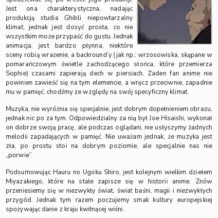
Jest ona charakterystyczna, nadając
produkcją studia Ghibli niepowtarzalny
klimat, jednak jest dosyć prosta, co nie
wszystkim może przypaść do gustu. Jednak
animacja, jest bardzo płynna, niektóre
sceny robią wrażenie, a backround’y (jak np.: wrzosowiska, skąpane w
pomarańczowym świetle zachodzącego słońca, które przemierza
Sophie) czasami zapierają dech w piersiach. Żaden fan anime nie
powinien zawieść się na tym elemencie, a wręcz przeciwnie, zapadnie
mu w pamięć, chodźmy ze względy na swój specyficzny klimat.
Muzyka, nie wyróżnia się specjalnie, jest dobrym dopełnieniem obrazu,
jednak nic po za tym. Odpowiedzialny za nią był Joe Hisaishi, wykonał
on dobrze swoją pracę, ale podczas oglądani, nie usłyszymy żadnych
melodii zapadających w pamięć. Nie uważam jednak, że muzyka jest
zła, po prostu stoi na dobrym poziomie, ale specjalnie nas nie
„porwie”.
Podsumowując Hauru no Ugoku Shiro, jest kolejnym wielkim dziełem
Miyazakiego, które na stałe zapisze się w historii anime. Znów
przeniesiemy się w niezwykły świat, świat baśni, magii i niezwykłych
przygód. Jednak tym razem poczujemy smak kultury europejskiej
spożywając danie z kraju kwitnącej wiśni.