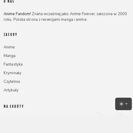
O NAS
Anime Fandom!
Znana wcześniej jako
Anime Forever
, założona w 2000
roku, Polska strona z recenzjami manga i anime.
ZASOBY
Anime
Manga
Fantastyka
Kryminały
Czytelnia
Artykuły
NA SKRÓTY
Toggl
Redakcja
Reklamy