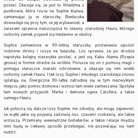
postać. Okazuje się, że jest to Wiedźma z
pustkowia, która rzuca na Sophie klątwę,
zamieniając ją w staruszkę. Biedaczka
dowiaduje się przy tym, że jej wybawiciel, a
zarazem sprawca nieszczęścia to sławny czarodziej Hauru, którego
ruchomy zamek, pojawił się niedawno w okolicy.
Sophie zamieniona w 90-letnią staruszkę, postanawia opuścić
rodzinne strony i rusza na tułaczkę. Los sprawia, że po drodze
napotyka kolejną niezwykła postać, a jest nią Kabu Atama (Rzepia
głowa) w formie stracha na wróble. Porusza się on z pomocą magii i
pomaga staruszce znaleźć schronienie, a okazuje się nim wielki
ruchomy zamek Hauru. I tak losy Sophie i młodego czarodzieja znowu
splatają się. Energiczna 90-latka zatrudnia się w tym niezwykłym
miejscu, jako pomoc domowa i wznosi tam wiele zamieszania. Spotyka
tam nowych przyjaciół: Marka i demona ognia Calcifera, a także
samego Hauru.
Jak potoczą się dalsze losy Sophie, nie zdradzę, ale mogę zapewnić,
że wątki jakie się pojawią zadziwią nas, czasami rozbawią, ale także
wzruszą. Przemiany wewnętrzne bohaterów, a także relacje między
nimi będą w ciekawy sposób przebiegać, nie pozwalając się nam
nudzić.