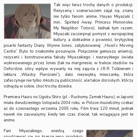
Tak więc teraz trochę danych o produkcji.
Reżyserią i scenariuszem zajął się, znany
nie tylko fanom anime, Hayao Miyazaki (
min.: Spirited Away, Princess Mononoke,
My Neighbor Totoro). Jednak tym razem,
Miyazaki zaczerpnął pomysł z europejskiej
kultury, a dokładnie z powieści, brytyjskiej
pisarki fantasty Diany Wynne Jones, zatytułowanej: „Howl’s Moving
Castle”. Było to znakomite posunięcie. Połączenie geniuszu aniamcji,
reżyserii i konstruowania fabuły Miyazakiego i niezwykłego świata
wykreowanego przez Jones (tak na marginesie, w trakcie studiów na
Oxfordzie, silny wpływ wywarły na niej zajęcia z J.R.R Tolkienem i
lektura „Władcy Pierścieni”), dało niezwykłą mieszankę, która
zafascynuje nie tylko młodszą publiczność, ale także dorosłych, którzy
odnajdą w sobie, choć trochę dziecka.
Premiera Hauru no Ugoku Shiro (pl - Ruchomy Zamek Hauru), w Japonii
miała dwudziestego listopada 2004 roku, w Polsce musieliśmy czekać
aż do szesnastego września 2005 roku. Film trwa 120 minut, jednak
nawet nie zauważymy, kiedy ten czas zleciał, tak wciągająca jest te
anime.
Fani Miyazakiego, wiedzą czego
spodziewać się po kresce jego produkcji.