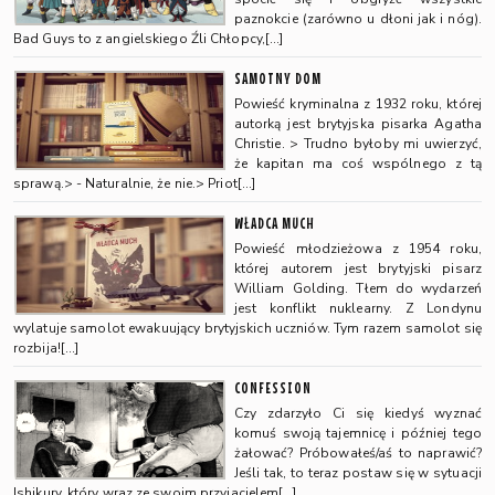
paznokcie (zarówno u dłoni jak i nóg).
Bad Guys to z angielskiego Źli Chłopcy,[…]
SAMOTNY DOM
Powieść kryminalna z 1932 roku, której
autorką jest brytyjska pisarka Agatha
Christie. > Trudno byłoby mi uwierzyć,
że kapitan ma coś wspólnego z tą
sprawą.> - Naturalnie, że nie.> Priot[…]
WŁADCA MUCH
Powieść młodzieżowa z 1954 roku,
której autorem jest brytyjski pisarz
William Golding. Tłem do wydarzeń
jest konflikt nuklearny. Z Londynu
wylatuje samolot ewakuujący brytyjskich uczniów. Tym razem samolot się
rozbija![…]
CONFESSION
Czy zdarzyło Ci się kiedyś wyznać
komuś swoją tajemnicę i później tego
żałować? Próbowałeś/aś to naprawić?
Jeśli tak, to teraz postaw się w sytuacji
Ishikury, który wraz ze swoim przyjacielem[…]