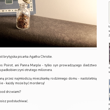
w
st brytyjska pisarka Agatha Christie.
es Poirot, ani Panna Marple - tylko syn prowadzącego śledztwo
spadkobierczyni otrutego milionera.
aną przez najmłodszą mieszkankę rodzinnego domu - nastoletnią
nie - każdy może być mordercą!
ć pod drzwiami?
musisz podsłuchiwać.