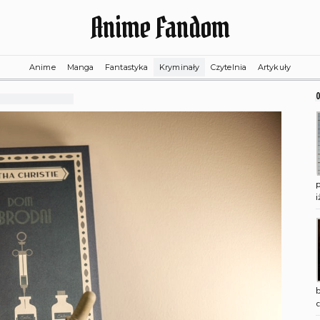
Anime Fandom
Anime
Manga
Fantastyka
Kryminały
Czytelnia
Artykuły
i
b