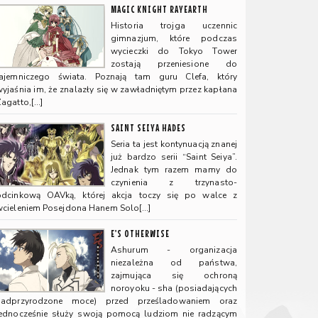
MAGIC KNIGHT RAYEARTH
Historia trojga uczennic
gimnazjum, które podczas
wycieczki do Tokyo Tower
zostają przeniesione do
tajemniczego świata. Poznają tam guru Clefa, który
yjaśnia im, że znalazły się w zawładniętym przez kapłana
Zagatto,[…]
SAINT SEIYA HADES
Seria ta jest kontynuacją znanej
już bardzo serii “Saint Seiya”.
Jednak tym razem mamy do
czynienia z trzynasto-
odcinkową OAVką, której akcja toczy się po walce z
wcieleniem Posejdona Hanem Solo[…]
E'S OTHERWISE
Ashurum - organizacja
niezależna od państwa,
zajmująca się ochroną
noroyoku - sha (posiadających
nadprzyrodzone moce) przed prześladowaniem oraz
jednocześnie służy swoją pomocą ludziom nie radzącym