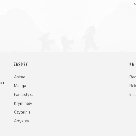
s
ZASOBY
NA
Anime
Red
a i
Manga
Re
Fantastyka
Ins
Kryminały
Czytelnia
Artykuły