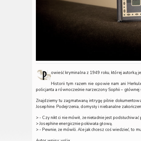
P
owieść kryminalna z 1949 roku, której autorką je
Historii tym razem nie opowie nam ani Herkul
policjanta a równocześnie narzeczony Sophii – głównej 
Znajdziemy tu zagmatwaną intrygę pilnie dokumentow
Josephine. Podejrzenia, domysły i niebanalne zakończe
> - Czy nikt ci nie mówił, że nieładnie jest podsłuchiwa
> Josephine energicznie pokiwała głową.
> - Pewnie, że mówili. Ale jak chcesz coś wiedzieć, to 
Autor wpisu: volix.