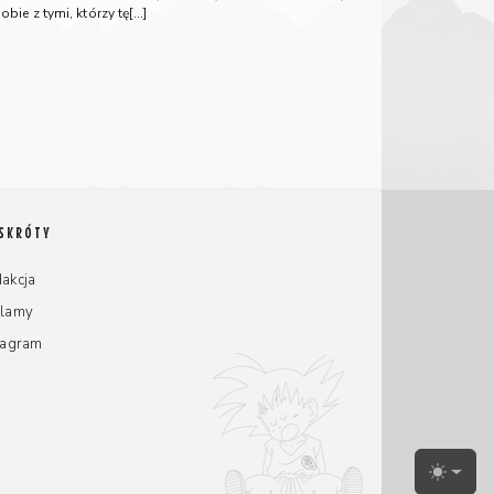
obie z tymi, którzy tę[…]
 SKRÓTY
akcja
klamy
tagram
Toggle