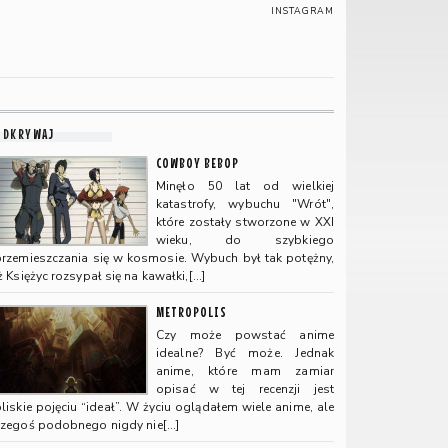
INSTAGRAM
ODKRYWAJ
COWBOY BEBOP
Minęło 50 lat od wielkiej
katastrofy, wybuchu "Wrót",
które zostały stworzone w XXI
wieku, do szybkiego
przemieszczania się w kosmosie. Wybuch był tak potężny,
ż Księżyc rozsypał się na kawałki,[…]
METROPOLIS
Czy może powstać anime
idealne? Być może. Jednak
anime, które mam zamiar
opisać w tej recenzji jest
liskie pojęciu “ideał”. W życiu oglądałem wiele anime, ale
czegoś podobnego nigdy nie[…]