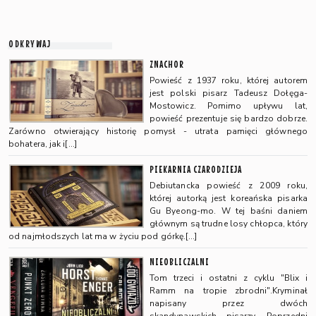
ODKRYWAJ
ZNACHOR
Powieść z 1937 roku, której autorem
jest polski pisarz Tadeusz Dołęga-
Mostowicz. Pomimo upływu lat,
powieść prezentuje się bardzo dobrze.
Zarówno otwierający historię pomysł - utrata pamięci głównego
bohatera, jak i[…]
PIEKARNIA CZARODZIEJA
Debiutancka powieść z 2009 roku,
której autorką jest koreańska pisarka
Gu Byeong-mo. W tej baśni daniem
głównym są trudne losy chłopca, który
od najmłodszych lat ma w życiu pod górkę.[…]
NIEOBLICZALNI
Tom trzeci i ostatni z cyklu "Blix i
Ramm na tropie zbrodni".Kryminał
napisany przez dwóch