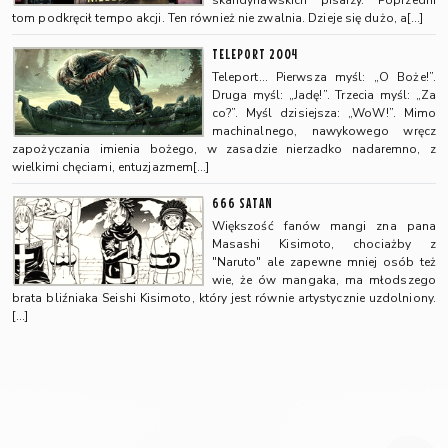
skandynawskich pisarzy. Poprzedni
tom podkręcił tempo akcji. Ten również nie zwalnia. Dzieje się dużo, a[…]
TELEPORT 2004
Teleport… Pierwsza myśl: „O Boże!”.
Druga myśl: „Jadę!”. Trzecia myśl: „Za
co?”. Myśl dzisiejsza: „WoW!”. Mimo
machinalnego, nawykowego wręcz
zapożyczania imienia bożego, w zasadzie nierzadko nadaremno, z
wielkimi chęciami, entuzjazmem[…]
666 SATAN
Większość fanów mangi zna pana
Masashi Kisimoto, chociażby z
"Naruto" ale zapewne mniej osób też
wie, że ów mangaka, ma młodszego
brata bliźniaka Seishi Kisimoto, który jest równie artystycznie uzdolniony.
[…]