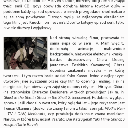
właściwie, to Knockin’ on Heaven’s Door, możemy obejrzeć nie znając
treści serii CB, gdyż opowiada odrębną historię łowców głów –
podobnie każdy epizod opowiada o innych przygodach, choć niektóre
są ze sobą powiązane. Dlatego myślę, że najlepszym określeniem
tego filmu jest: Knockin’ on Heaven’s Door to kolejny epizod serii, tylko
o wiele dłuższy i wyjątkowy.
Nad stroną wizualną filmu, pracowała ta
sama ekipa co w serii TV. Mam więc tu
doskonałą animację, malownicze
background’y, niezwykle efektowną kreskę i
bardzo dopracowany Chara Desing
(autorstwa Toshihiro Kawamoto). Obraz
dopełnia znakomita muzyka – w której
tworzeniu i tym razem brała udział Yoko Kanno. Jedne z najlepszych
utworów jakie słyszałem przez cały film to opening i ending. Tak na
marginesie, tym pierwszym zajął się osobny reżyser – Hiroyuki Okiura
(na stanowisku Character Designera w takich produkcjach jak m. in.
Ghost in the Shell i Ghost in the Shell 2: Innocence
). Podobnie wygląda
sprawa, jeśli chodzi o western, który oglądał Jet – jego reżyserem jest
Tensai Okamura (doskonale znany fanom z takich serii jak:
Wolf’s Rain
– TV i OAV, Medabots
, czy produkcja doskonale znana maniakom
Naruto, w której brał udział:
Naruto: Dai Katsugeki!! Yuki Hime Shinobu
Houjou Datte Bayo!
).