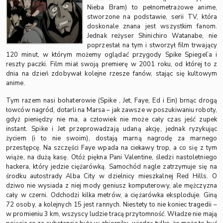
Nieba Bram) to pełnometrażowe anime,
stworzone na podstawie, serii TV, która
doskonale znana jest wszystkim fanom.
Jednak reżyser Shinichiro Watanabe, nie
poprzestał na tym i stworzył film trwający
120 minut, w którym możemy oglądać przygody Spike Spiegel’a i
reszty paczki. Film miał swoją premierę w 2001 roku, od której to z
dnia na dzień zdobywał kolejne rzesze fanów, stając się kultowym
anime.
Tym razem nasi bohaterowie (Spike , Jet, Faye, Ed i Ein) brnąc drogą
łowców nagród, dotarli na Marsa – jak zawsze w poszukiwaniu roboty,
gdyż pieniędzy nie ma, a człowiek nie może cały czas jeść zupek
instant. Spike i Jet przeprowadzają udaną akcję, jednak ryzykując
życiem (i to nie swoim), dostają marną nagrodę za marnego
przestępcę. Na szczęści Faye wpada na ciekawy trop, a co się z tym
wiąże, na dużą kasę. Otóż piękna Pani Valentine, śledzi nastoletniego
hackera, który jedzie ciężarówką. Samochód nagle zatrzymuje się na
środku autostrady Alba City w dzielnicy mieszkalnej Red Hills. O
dziwo nie wysiada z niej mody geniusz komputerowy, ale mężczyzna
cały w czerni. Odchodzi kilka metrów, a ciężarówka eksploduje. Giną
72 osoby, a kolejnych 15 jest rannych. Niestety to nie koniec tragedii –
w promieniu 3 km, wszyscy ludzie tracą przytomność. Władze nie mają