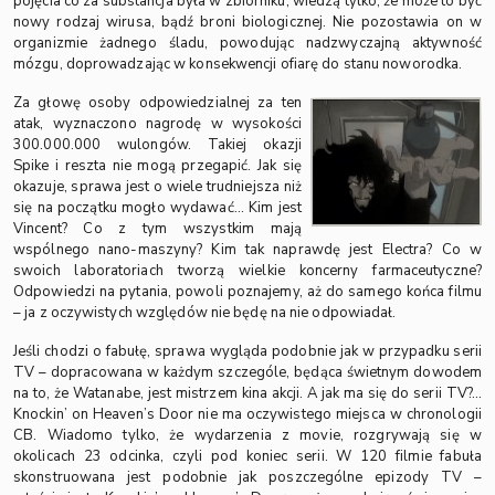
pojęcia co za substancja była w zbiorniku, wiedzą tylko, że może to być
nowy rodzaj wirusa, bądź broni biologicznej. Nie pozostawia on w
organizmie żadnego śladu, powodując nadzwyczajną aktywność
mózgu, doprowadzając w konsekwencji ofiarę do stanu noworodka.
Za głowę osoby odpowiedzialnej za ten
atak, wyznaczono nagrodę w wysokości
300.000.000 wulongów. Takiej okazji
Spike i reszta nie mogą przegapić. Jak się
okazuje, sprawa jest o wiele trudniejsza niż
się na początku mogło wydawać… Kim jest
Vincent? Co z tym wszystkim mają
wspólnego nano-maszyny? Kim tak naprawdę jest Electra? Co w
swoich laboratoriach tworzą wielkie koncerny farmaceutyczne?
Odpowiedzi na pytania, powoli poznajemy, aż do samego końca filmu
– ja z oczywistych względów nie będę na nie odpowiadał.
Jeśli chodzi o fabułę, sprawa wygląda podobnie jak w przypadku serii
TV – dopracowana w każdym szczególe, będąca świetnym dowodem
na to, że Watanabe, jest mistrzem kina akcji. A jak ma się do serii TV?…
Knockin’ on Heaven’s Door nie ma oczywistego miejsca w chronologii
CB. Wiadomo tylko, że wydarzenia z movie, rozgrywają się w
okolicach 23 odcinka, czyli pod koniec serii. W 120 filmie fabuła
skonstruowana jest podobnie jak poszczególne epizody TV –