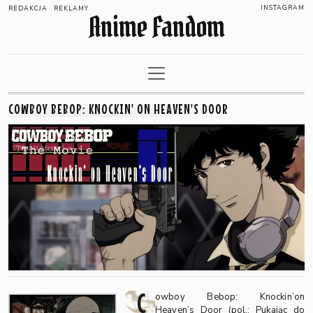
INSTAGRAM
REDAKCJA
REKLAMY
Anime Fandom
COWBOY BEBOP: KNOCKIN' ON HEAVEN'S DOOR
C
owboy Bebop: Knockin’on
Heaven’s Door (pol.: Pukając do