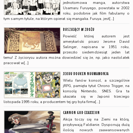
jednotomowa manga, autorstwa
Usamaru Furuyego, powstała w 2002
roku, podobnie jak film fabularny o
tym samym tytule, na którym opierał się mangaka. Furuya, jest[…]
BUSZUJĄCY W ZBOŻU
Powieść której autorem jest
amerykański pisarz Jerome David
Salinger, napisana w 1951 roku,
przeszło siedemdziesiąt jeden lat
temu! Z życiorysu autora można dowiedzieć się że, np. jako nastolatek
pracował w[…]
JIKUU BOUKEN NUUMAMONJA
Wielu fanów konsol, a szczególnie
jRPG, pamięta tytuł Chrono Trigger, na
konsolę Nintendo, SNES. Gra ta
ukazała się w Japonii trzeciego
listopada 1995 roku, a producentem tej gry była firma[…]
CANNON GOD EXAXXION
Akcja toczy się na Ziemi na którą,
przybywają Faldianie. Dysponują dużą
ilością nowych zaawansowanych