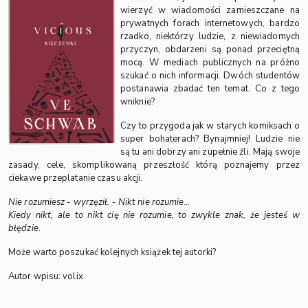
wierzyć w wiadomości zamieszczane na
prywatnych forach internetowych, bardzo
rzadko, niektórzy ludzie, z niewiadomych
przyczyn, obdarzeni są ponad przeciętną
mocą. W mediach publicznych na próżno
szukać o nich informacji. Dwóch studentów
postanawia zbadać ten temat. Co z tego
wniknie?
Czy to przygoda jak w starych komiksach o
super bohaterach? Bynajmniej! Ludzie nie
są tu ani dobrzy ani zupełnie źli. Mają swoje
zasady, cele, skomplikowaną przeszłość którą poznajemy przez
ciekawe przeplatanie czasu akcji.
Nie rozumiesz - wyrzęził. - Nikt nie rozumie…
Kiedy nikt, ale to nikt cię nie rozumie, to zwykle znak, że jesteś w
błędzie.
Może warto poszukać kolejnych książek tej autorki?
Autor wpisu: volix.