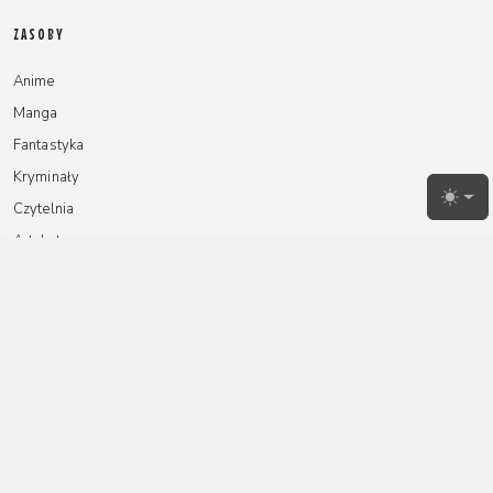
ZASOBY
Anime
Manga
Fantastyka
Kryminały
Toggl
Czytelnia
Artykuły
NA SKRÓTY
Redakcja
Reklamy
Instagram