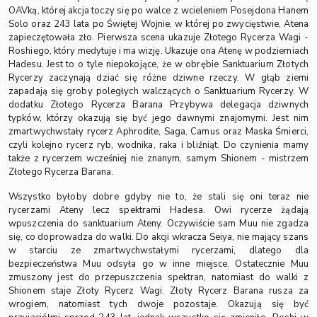
OAVką, której akcja toczy się po walce z wcieleniem Posejdona Hanem
Solo oraz 243 lata po Świętej Wojnie, w której po zwycięstwie, Atena
zapieczętowała zło. Pierwsza scena ukazuje Złotego Rycerza Wagi -
Roshiego, który medytuje i ma wizję. Ukazuje ona Atenę w podziemiach
Hadesu. Jest to o tyle niepokojące, że w obrębie Sanktuarium Złotych
Rycerzy zaczynają dziać się różne dziwne rzeczy. W głąb ziemi
zapadają się groby poległych walczących o Sanktuarium Rycerzy. W
dodatku Złotego Rycerza Barana Przybywa delegacja dziwnych
typków, którzy okazują się być jego dawnymi znajomymi. Jest nim
zmartwychwstały rycerz Aphrodite, Saga, Camus oraz Maska Śmierci,
czyli kolejno rycerz ryb, wodnika, raka i bliźniąt. Do czynienia mamy
także z rycerzem wcześniej nie znanym, samym Shionem - mistrzem
Złotego Rycerza Barana.
Wszystko byłoby dobre gdyby nie to, że stali się oni teraz nie
rycerzami Ateny lecz spektrami Hadesa. Owi rycerze żądają
wpuszczenia do sanktuarium Ateny. Oczywiście sam Muu nie zgadza
się, co doprowadza do walki. Do akcji wkracza Seiya, nie mający szans
w starciu ze zmartwychwstałymi rycerzami, dlatego dla
bezpieczeństwa Muu odsyła go w inne miejsce. Ostatecznie Muu
zmuszony jest do przepuszczenia spektran, natomiast do walki z
Shionem staje Złoty Rycerz Wagi. Złoty Rycerz Barana rusza za
wrogiem, natomiast tych dwoje pozostaje. Okazują się być