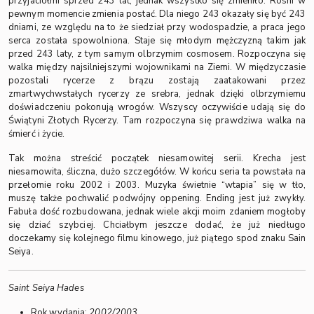
przyjaciółmi sprzed 243 lat, jednak wszystko się zmieniło. Roshi w
pewnym momencie zmienia postać. Dla niego 243 okazały się być 243
dniami, ze względu na to że siedział przy wodospadzie, a praca jego
serca została spowolniona. Staje się młodym mężczyzną takim jak
przed 243 laty, z tym samym olbrzymim cosmosem. Rozpoczyna się
walka między najsilniejszymi wojownikami na Ziemi. W międzyczasie
pozostali rycerze z brązu zostają zaatakowani przez
zmartwychwstałych rycerzy ze srebra, jednak dzięki olbrzymiemu
doświadczeniu pokonują wrogów. Wszyscy oczywiście udają się do
Świątyni Złotych Rycerzy. Tam rozpoczyna się prawdziwa walka na
śmierć i życie.
Tak można streścić początek niesamowitej serii. Krecha jest
niesamowita, śliczna, dużo szczegółów. W końcu seria ta powstała na
przełomie roku 2002 i 2003. Muzyka świetnie “wtapia” się w tło,
muszę także pochwalić podwójny oppening. Ending jest już zwykły.
Fabuła dość rozbudowana, jednak wiele akcji moim zdaniem mogłoby
się dziać szybciej. Chciałbym jeszcze dodać, że już niedługo
doczekamy się kolejnego filmu kinowego, już piątego spod znaku Sain
Seiya.
Saint Seiya Hades
Rok wydania:
2002/2003