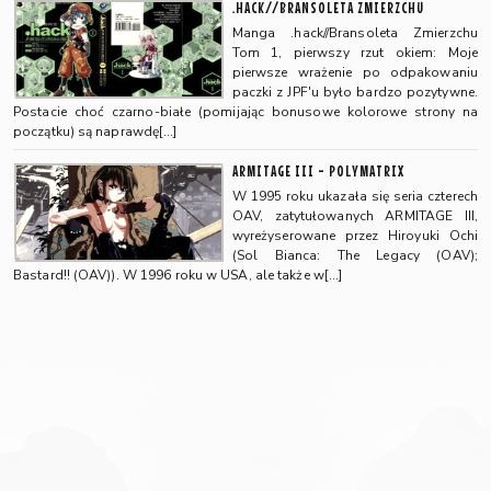
.HACK//BRANSOLETA ZMIERZCHU
Manga .hack//Bransoleta Zmierzchu
Tom 1, pierwszy rzut okiem: Moje
pierwsze wrażenie po odpakowaniu
paczki z JPF'u było bardzo pozytywne.
Postacie choć czarno-białe (pomijając bonusowe kolorowe strony na
początku) są naprawdę[…]
ARMITAGE III - POLYMATRIX
W 1995 roku ukazała się seria czterech
OAV, zatytułowanych ARMITAGE III,
wyreżyserowane przez Hiroyuki Ochi
(Sol Bianca: The Legacy (OAV);
Bastard!! (OAV)). W 1996 roku w USA, ale także w[…]