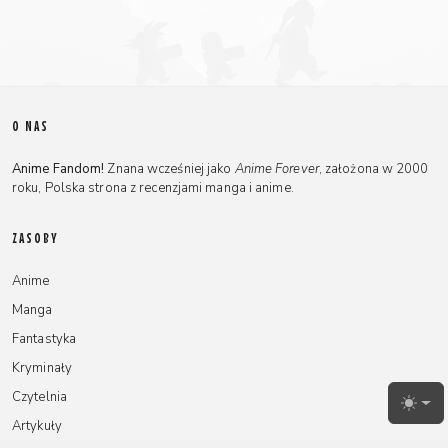
O NAS
Anime Fandom!
Znana wcześniej jako
Anime Forever
, założona w 2000
roku, Polska strona z recenzjami manga i anime.
ZASOBY
Anime
Manga
Fantastyka
Kryminały
Czytelnia
Toggl
Artykuły