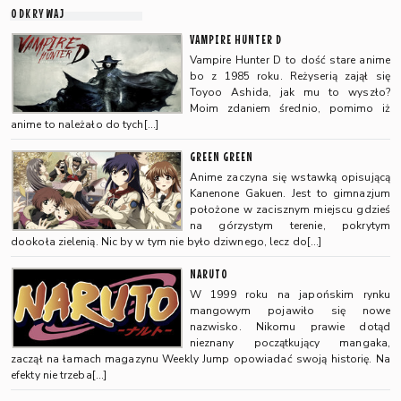
ODKRYWAJ
VAMPIRE HUNTER D
Vampire Hunter D to dość stare anime
bo z 1985 roku. Reżyserią zajął się
Toyoo Ashida, jak mu to wyszło?
Moim zdaniem średnio, pomimo iż
anime to należało do tych[…]
GREEN GREEN
Anime zaczyna się wstawką opisującą
Kanenone Gakuen. Jest to gimnazjum
położone w zacisznym miejscu gdzieś
na górzystym terenie, pokrytym
dookoła zielenią. Nic by w tym nie było dziwnego, lecz do[…]
NARUTO
W 1999 roku na japońskim rynku
mangowym pojawiło się nowe
nazwisko. Nikomu prawie dotąd
nieznany początkujący mangaka,
zaczął na łamach magazynu Weekly Jump opowiadać swoją historię. Na
efekty nie trzeba[…]