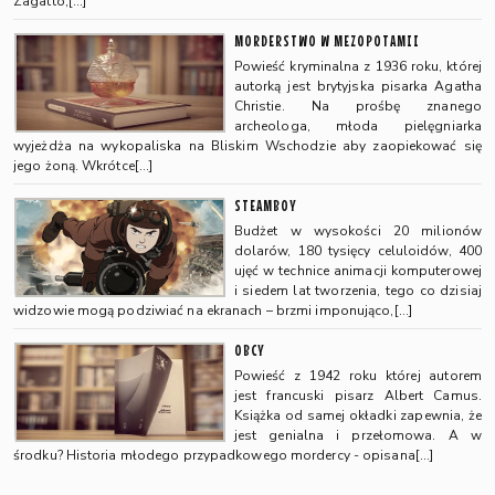
Zagatto,[…]
MORDERSTWO W MEZOPOTAMII
Powieść kryminalna z 1936 roku, której
autorką jest brytyjska pisarka Agatha
Christie. Na prośbę znanego
archeologa, młoda pielęgniarka
wyjeżdża na wykopaliska na Bliskim Wschodzie aby zaopiekować się
jego żoną. Wkrótce[…]
STEAMBOY
Budżet w wysokości 20 milionów
dolarów, 180 tysięcy celuloidów, 400
ujęć w technice animacji komputerowej
i siedem lat tworzenia, tego co dzisiaj
widzowie mogą podziwiać na ekranach – brzmi imponująco,[…]
OBCY
Powieść z 1942 roku której autorem
jest francuski pisarz Albert Camus.
Książka od samej okładki zapewnia, że
jest genialna i przełomowa. A w
środku? Historia młodego przypadkowego mordercy - opisana[…]