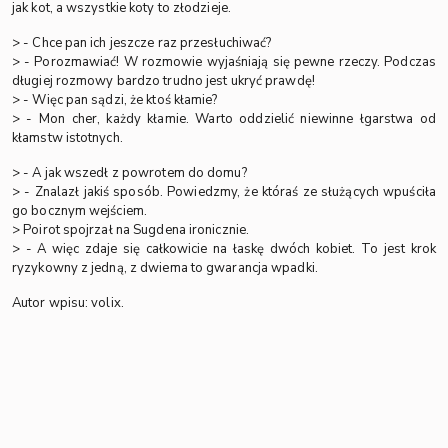
jak kot, a wszystkie koty to złodzieje.
> - Chce pan ich jeszcze raz przesłuchiwać?
> - Porozmawiać! W rozmowie wyjaśniają się pewne rzeczy. Podczas
długiej rozmowy bardzo trudno jest ukryć prawdę!
> - Więc pan sądzi, że ktoś kłamie?
> - Mon cher, każdy kłamie. Warto oddzielić niewinne łgarstwa od
kłamstw istotnych.
> - A jak wszedł z powrotem do domu?
> - Znalazł jakiś sposób. Powiedzmy, że któraś ze służących wpuściła
go bocznym wejściem.
> Poirot spojrzał na Sugdena ironicznie.
> - A więc zdaje się całkowicie na łaskę dwóch kobiet. To jest krok
ryzykowny z jedną, z dwiema to gwarancja wpadki.
Autor wpisu: volix.