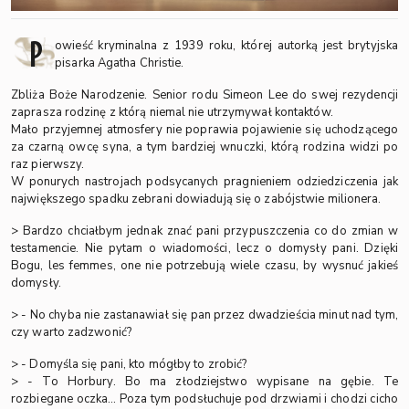
P
owieść kryminalna z 1939 roku, której autorką jest brytyjska
pisarka Agatha Christie.
Zbliża Boże Narodzenie. Senior rodu Simeon Lee do swej rezydencji
zaprasza rodzinę z którą niemal nie utrzymywał kontaktów.
Mało przyjemnej atmosfery nie poprawia pojawienie się uchodzącego
za czarną owcę syna, a tym bardziej wnuczki, którą rodzina widzi po
raz pierwszy.
W ponurych nastrojach podsycanych pragnieniem odziedziczenia jak
największego spadku zebrani dowiadują się o zabójstwie milionera.
> Bardzo chciałbym jednak znać pani przypuszczenia co do zmian w
testamencie. Nie pytam o wiadomości, lecz o domysły pani. Dzięki
Bogu, les femmes, one nie potrzebują wiele czasu, by wysnuć jakieś
domysły.
> - No chyba nie zastanawiał się pan przez dwadzieścia minut nad tym,
czy warto zadzwonić?
> - Domyśla się pani, kto mógłby to zrobić?
> - To Horbury. Bo ma złodziejstwo wypisane na gębie. Te
rozbiegane oczka... Poza tym podsłuchuje pod drzwiami i chodzi cicho