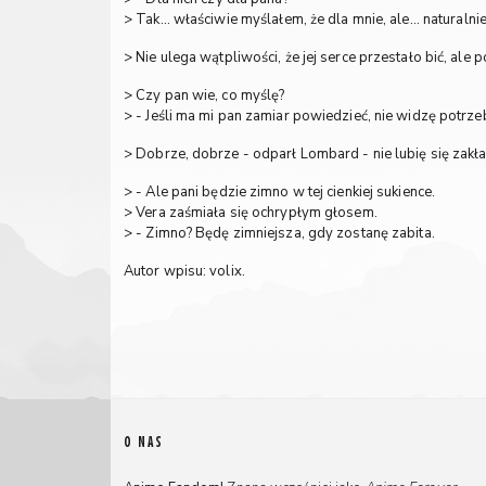
> Tak... właściwie myślałem, że dla mnie, ale... naturalni
> Nie ulega wątpliwości, że jej serce przestało bić, ale
> Czy pan wie, co myślę?
> - Jeśli ma mi pan zamiar powiedzieć, nie widzę potrz
> Dobrze, dobrze - odparł Lombard - nie lubię się zakład
> - Ale pani będzie zimno w tej cienkiej sukience.
> Vera zaśmiała się ochrypłym głosem.
> - Zimno? Będę zimniejsza, gdy zostanę zabita.
Autor wpisu: volix.
O NAS