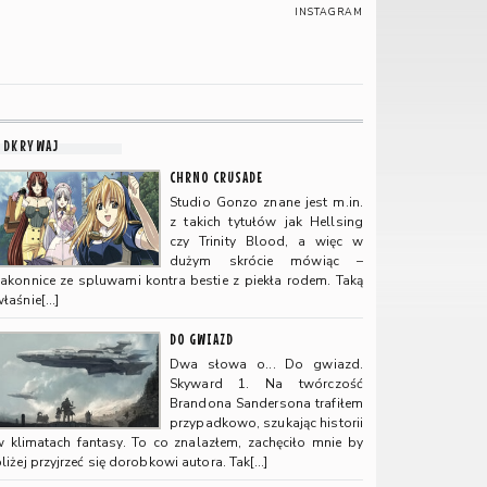
INSTAGRAM
ODKRYWAJ
CHRNO CRUSADE
Studio Gonzo znane jest m.in.
z takich tytułów jak Hellsing
czy Trinity Blood, a więc w
dużym skrócie mówiąc –
zakonnice ze spluwami kontra bestie z piekła rodem. Taką
łaśnie[…]
DO GWIAZD
Dwa słowa o... Do gwiazd.
Skyward 1. Na twórczość
Brandona Sandersona trafiłem
przypadkowo, szukając historii
w klimatach fantasy. To co znalazłem, zachęciło mnie by
liżej przyjrzeć się dorobkowi autora. Tak[…]