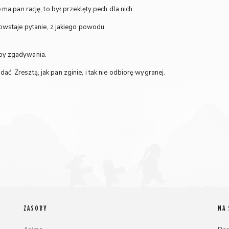
e ma pan rację, to był przeklęty pech dla nich.
 powstaje pytanie, z jakiego powodu.
eby zgadywania.
ać. Zresztą, jak pan zginie, i tak nie odbiorę wygranej.
ZASOBY
NA