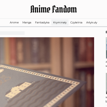
Anime Fandom
Anime
Manga
Fantastyka
Kryminały
Czytelnia
Artykuły
w
b