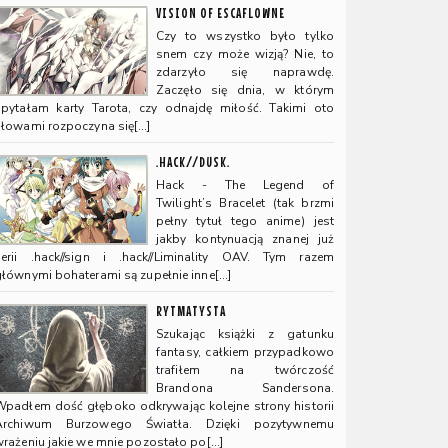
VISION OF ESCAFLOWNE
Czy to wszystko było tylko
snem czy może wizją? Nie, to
zdarzyło się naprawdę.
Zaczęło się dnia, w którym
spytałam karty Tarota, czy odnajdę miłość. Takimi oto
słowami rozpoczyna się[…]
.HACK//DUSK.
Hack - The Legend of
Twilight’s Bracelet (tak brzmi
pełny tytuł tego anime) jest
jakby kontynuacją znanej już
serii .hack//sign i .hack//Liminality OAV. Tym razem
głównymi bohaterami są zupełnie inne[…]
RYTMATYSTA
Szukając książki z gatunku
fantasy, całkiem przypadkowo
trafiłem na twórczość
Brandona Sandersona.
Wpadłem dość głęboko odkrywając kolejne strony historii
Archiwum Burzowego Światła. Dzięki pozytywnemu
wrażeniu jakie we mnie pozostało po[…]