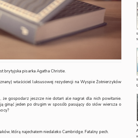
st brytyjska pisarka Agatha Christie.
nany) właściciel luksusowej rezydencji na Wyspie Żołnierzyków
, że gospodarz jeszcze nie dotarł ale nagrał dla nich powitanie.
ają ginąć jeden po drugim w sposób pasujący do słów wiersza o
mocy?
iaków, którą najechałem niedaleko Cambridge. Fatalny pech.