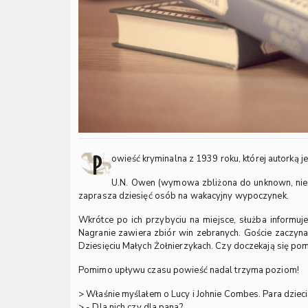
P
owieść kryminalna z 1939 roku, której autorką je
U.N. Owen (wymowa zbliżona do unknown, niez
zaprasza dziesięć osób na wakacyjny wypoczynek.
Wkrótce po ich przybyciu na miejsce, służba informuje
Nagranie zawiera zbiór win zebranych. Goście zaczyn
Dziesięciu Małych Żołnierzykach. Czy doczekają się po
Pomimo upływu czasu powieść nadal trzyma poziom!
> Właśnie myślałem o Lucy i Johnie Combes. Para dziec
> - Dla nich czy dla pana?