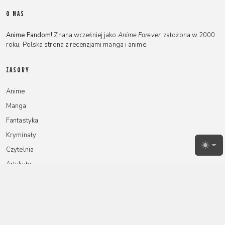
O NAS
Anime Fandom!
Znana wcześniej jako
Anime Forever
, założona w 2000
roku, Polska strona z recenzjami manga i anime.
ZASOBY
Anime
Manga
Fantastyka
Kryminały
Toggl
Czytelnia
Artykuły
NA SKRÓTY
Redakcja