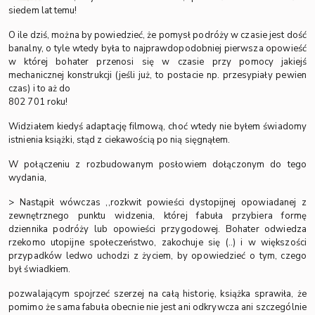
siedem lat temu!
O ile dziś, można by powiedzieć, że pomysł podróży w czasie jest dość
banalny, o tyle wtedy była to najprawdopodobniej pierwsza opowieść
w której bohater przenosi się w czasie przy pomocy jakiejś
mechanicznej konstrukcji (jeśli już, to postacie np. przesypiały pewien
czas) i to aż do
802 701 roku!
Widziałem kiedyś adaptację filmową, choć wtedy nie byłem świadomy
istnienia książki, stąd z ciekawością po nią sięgnąłem.
W połączeniu z rozbudowanym posłowiem dołączonym do tego
wydania,
> Nastąpił wówczas ,,rozkwit powieści dystopijnej opowiadanej z
zewnętrznego punktu widzenia, której fabuła przybiera formę
dziennika podróży lub opowieści przygodowej. Bohater odwiedza
rzekomo utopijne społeczeństwo, zakochuje się (..) i w większości
przypadków ledwo uchodzi z życiem, by opowiedzieć o tym, czego
był świadkiem.
pozwalającym spojrzeć szerzej na całą historię, książka sprawiła, że
pomimo że sama fabuła obecnie nie jest ani odkrywcza ani szczególnie