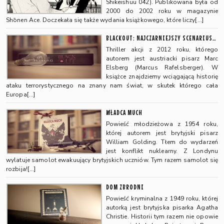
Shikeishuu 042). Publikowana była od
2000 do 2002 roku w magazynie
Shōnen Ace. Doczekała się także wydania książkowego, które liczy[…]
BLACKOUT: NAJCZARNIEJSZY SCENARIUSZ Z MOŻLIWYCH
Thriller akcji z 2012 roku, którego
autorem jest austriacki pisarz Marc
Elsberg (Marcus Rafelsberger). W
książce znajdziemy wciągającą historię
ataku terrorystycznego na znany nam świat, w skutek którego cała
Europa[…]
WŁADCA MUCH
Powieść młodzieżowa z 1954 roku,
której autorem jest brytyjski pisarz
William Golding. Tłem do wydarzeń
jest konflikt nuklearny. Z Londynu
wylatuje samolot ewakuujący brytyjskich uczniów. Tym razem samolot się
rozbija![…]
DOM ZBRODNI
Powieść kryminalna z 1949 roku, której
autorką jest brytyjska pisarka Agatha
Christie. Historii tym razem nie opowie