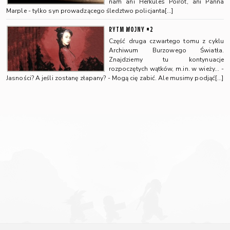
nam ani Herkules Poirot, ani Panna
Marple - tylko syn prowadzącego śledztwo policjanta[…]
RYTM WOJNY #2
Część druga czwartego tomu z cyklu
Archiwum Burzowego Światła.
Znajdziemy tu kontynuacje
rozpoczętych wątków, m.in. w wieży... -
Jasności? A jeśli zostanę złapany? - Mogą cię zabić. Ale musimy podjąć[…]