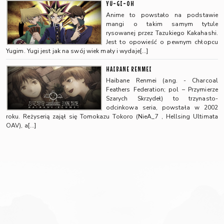
YU-GI-OH
Anime to powstało na podstawie
mangi o takim samym tytule
rysowanej przez Tazukiego Kakahashi.
Jest to opowieść o pewnym chłopcu
Yugim. Yugi jest jak na swój wiek mały i wydaje[…]
HAIBANE RENMEI
Haibane Renmei (ang. - Charcoal
Feathers Federation; pol – Przymierze
Szarych Skrzydeł) to trzynasto-
odcinkowa seria, powstała w 2002
roku. Reżyserią zajął się Tomokazu Tokoro (NieA_7 , Hellsing Ultimata
OAV), a[…]