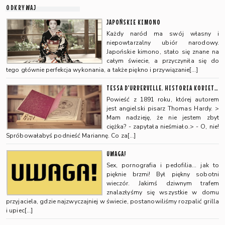
ODKRYWAJ
JAPOŃSKIE KIMONO
Każdy naród ma swój własny i
niepowtarzalny ubiór narodowy.
Japońskie kimono, stało się znane na
całym świecie, a przyczyniła się do
tego głównie perfekcja wykonania, a także piękno i przywiązanie[…]
TESSA D'URBERVILLE. HISTORIA KOBIETY CZYSTEJ
Powieść z 1891 roku, której autorem
jest angielski pisarz Thomas Hardy. >
Mam nadzieję, że nie jestem zbyt
ciężka? - zapytała nieśmiało.> - O, nie!
Spróbowałabyś podnieść Mariannę. Co za[…]
UWAGA!
Sex, pornografia i pedofilia… jak to
pięknie brzmi! Był piękny sobotni
wieczór. Jakimś dziwnym trafem
znalazłyśmy się wszystkie w domu
przyjaciela, gdzie najzwyczajniej w świecie, postanowiliśmy rozpalić grilla
i upiec[…]