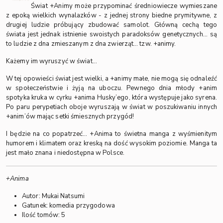
Świat +Animy może przypominać średniowiecze wymieszane
z epoką wielkich wynalazków - z jednej strony biedne prymitywne, z
drugiej ludzie próbujący zbudować samolot. Główną cechą tego
świata jest jednak istnienie swoistych paradoksów genetycznych… są
to ludzie z dna zmieszanym z dna zwierząt… tzw. +animy.
Każemy im wyruszyć w świat…
W tej opowieści świat jest wielki, a +animy małe, nie mogą się odnaleźć
w społeczeństwie i żyją na uboczu. Pewnego dnia młody +anim
spotyka kruka w cyrku +anima Husky’ego, która występuje jako syrena.
Po paru perypetiach oboje wyruszają w świat w poszukiwaniu innych
+anim’ów mając setki śmiesznych przygód!
I będzie na co popatrzeć… +Anima to świetna manga z wyśmienitym
humorem i klimatem oraz kreską na dość wysokim poziomie. Manga ta
jest mało znana i niedostępna w Polsce.
+Anima
Autor: Mukai Natsumi
Gatunek: komedia przygodowa
Ilość tomów: 5