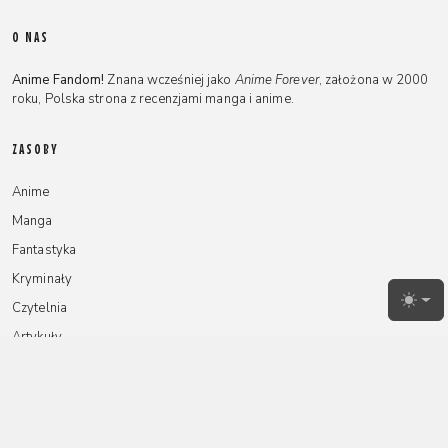
O NAS
Anime Fandom!
Znana wcześniej jako
Anime Forever
, założona w 2000
roku, Polska strona z recenzjami manga i anime.
ZASOBY
Anime
Manga
Fantastyka
Kryminały
Czytelnia
Toggl
Artykuły
NA SKRÓTY
Redakcja