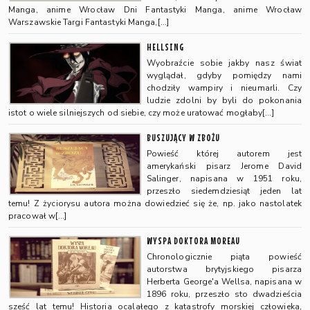
Manga, anime Wrocław Dni Fantastyki Manga, anime Wrocław
Warszawskie Targi Fantastyki Manga,[…]
HELLSING
Wyobraźcie sobie jakby nasz świat
wyglądał, gdyby pomiędzy nami
chodziły wampiry i nieumarli. Czy
ludzie zdolni by byli do pokonania
istot o wiele silniejszych od siebie, czy może uratować mogłaby[…]
BUSZUJĄCY W ZBOŻU
Powieść której autorem jest
amerykański pisarz Jerome David
Salinger, napisana w 1951 roku,
przeszło siedemdziesiąt jeden lat
temu! Z życiorysu autora można dowiedzieć się że, np. jako nastolatek
pracował w[…]
WYSPA DOKTORA MOREAU
Chronologicznie piąta powieść
autorstwa brytyjskiego pisarza
Herberta George'a Wellsa, napisana w
1896 roku, przeszło sto dwadzieścia
sześć lat temu! Historia ocalałego z katastrofy morskiej człowieka,