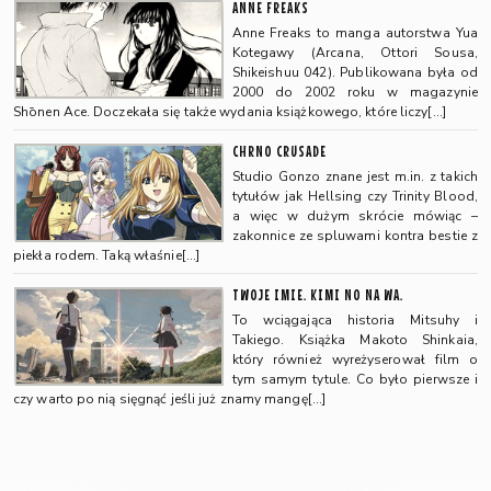
ANNE FREAKS
Anne Freaks to manga autorstwa Yua
Kotegawy (Arcana, Ottori Sousa,
Shikeishuu 042). Publikowana była od
2000 do 2002 roku w magazynie
Shōnen Ace. Doczekała się także wydania książkowego, które liczy[…]
CHRNO CRUSADE
Studio Gonzo znane jest m.in. z takich
tytułów jak Hellsing czy Trinity Blood,
a więc w dużym skrócie mówiąc –
zakonnice ze spluwami kontra bestie z
piekła rodem. Taką właśnie[…]
TWOJE IMIE. KIMI NO NA WA.
To wciągająca historia Mitsuhy i
Takiego. Książka Makoto Shinkaia,
który również wyreżyserował film o
tym samym tytule. Co było pierwsze i
czy warto po nią sięgnąć jeśli już znamy mangę[…]