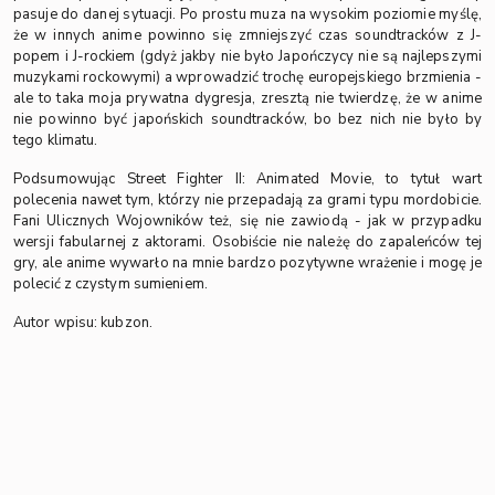
pasuje do danej sytuacji. Po prostu muza na wysokim poziomie myślę,
że w innych anime powinno się zmniejszyć czas soundtracków z J-
popem i J-rockiem (gdyż jakby nie było Japończycy nie są najlepszymi
muzykami rockowymi) a wprowadzić trochę europejskiego brzmienia -
ale to taka moja prywatna dygresja, zresztą nie twierdzę, że w anime
nie powinno być japońskich soundtracków, bo bez nich nie było by
tego klimatu.
Podsumowując Street Fighter II: Animated Movie, to tytuł wart
polecenia nawet tym, którzy nie przepadają za grami typu mordobicie.
Fani Ulicznych Wojowników też, się nie zawiodą - jak w przypadku
wersji fabularnej z aktorami. Osobiście nie należę do zapaleńców tej
gry, ale anime wywarło na mnie bardzo pozytywne wrażenie i mogę je
polecić z czystym sumieniem.
Autor wpisu: kubzon.