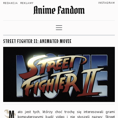
INSTAGRAM
REDAKCJA
REKLAMY
Anime Fandom
STREET FIGHTER II: ANIMATED MOVIE
M
ało jest tych, którzy choć trochę się interesowali grami
komputerowymi bądź video i nie słyszeli nazwy: Street