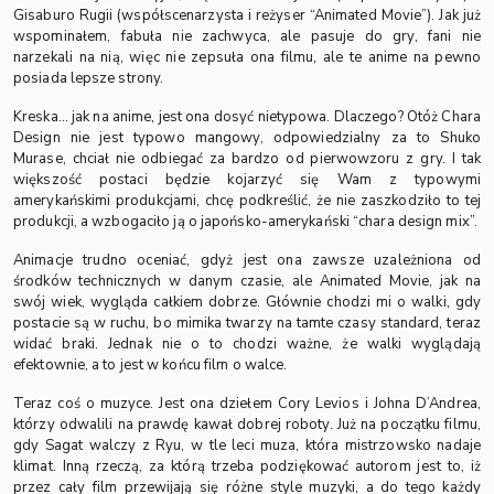
Gisaburo Rugii (współscenarzysta i reżyser “Animated Movie”). Jak już
wspominałem, fabuła nie zachwyca, ale pasuje do gry, fani nie
narzekali na nią, więc nie zepsuła ona filmu, ale te anime na pewno
posiada lepsze strony.
Kreska… jak na anime, jest ona dosyć nietypowa. Dlaczego? Otóż Chara
Design nie jest typowo mangowy, odpowiedzialny za to Shuko
Murase, chciał nie odbiegać za bardzo od pierwowzoru z gry. I tak
większość postaci będzie kojarzyć się Wam z typowymi
amerykańskimi produkcjami, chcę podkreślić, że nie zaszkodziło to tej
produkcji, a wzbogaciło ją o japońsko-amerykański “chara design mix”.
Animacje trudno oceniać, gdyż jest ona zawsze uzależniona od
środków technicznych w danym czasie, ale Animated Movie, jak na
swój wiek, wygląda całkiem dobrze. Głównie chodzi mi o walki, gdy
postacie są w ruchu, bo mimika twarzy na tamte czasy standard, teraz
widać braki. Jednak nie o to chodzi ważne, że walki wyglądają
efektownie, a to jest w końcu film o walce.
Teraz coś o muzyce. Jest ona dziełem Cory Levios i Johna D’Andrea,
którzy odwalili na prawdę kawał dobrej roboty. Już na początku filmu,
gdy Sagat walczy z Ryu, w tle leci muza, która mistrzowsko nadaje
klimat. Inną rzeczą, za którą trzeba podziękować autorom jest to, iż
przez cały film przewijają się różne style muzyki, a do tego każdy