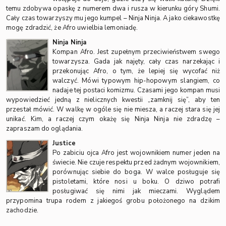
temu zdobywa opaskę z numerem dwa i rusza w kierunku góry Shumi.
Cały czas towarzyszy mu jego kumpel – Ninja Ninja. A jako ciekawostkę
mogę zdradzić, że Afro uwielbia lemoniadę.
Ninja Ninja
Kompan Afro. Jest zupełnym przeciwieństwem swego
towarzysza. Gada jak najęty, cały czas narzekając i
przekonując Afro, o tym, że lepiej się wycofać niż
walczyć. Mówi typowym hip-hopowym slangiem, co
nadaje tej postaci komizmu. Czasami jego kompan musi
wypowiedzieć jedną z nielicznych kwestii „zamknij się”, aby ten
przestał mówić. W walkę w ogóle się nie miesza, a raczej stara się jej
unikać. Kim, a raczej czym okażę się Ninja Ninja nie zdradzę –
zapraszam do oglądania.
Justice
Po zabiciu ojca Afro jest wojownikiem numer jeden na
świecie. Nie czuje respektu przed żadnym wojownikiem,
porównując siebie do boga. W walce posługuje się
pistoletami, które nosi u boku. O dziwo potrafi
posługiwać się nimi jak mieczami. Wyglądem
przypomina trupa rodem z jakiegoś grobu położonego na dzikim
zachodzie.