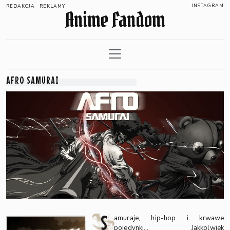
INSTAGRAM
REDAKCJA
REKLAMY
Anime Fandom
AFRO SAMURAI
S
amuraje, hip-hop i krwawe
pojedynki… Jakkolwiek