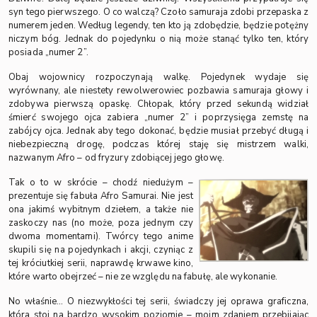
syn tego pierwszego. O co walczą? Czoło samuraja zdobi przepaska z
numerem jeden. Według legendy, ten kto ją zdobędzie, będzie potężny
niczym bóg. Jednak do pojedynku o nią może stanąć tylko ten, który
posiada „numer 2”.
Obaj wojownicy rozpoczynają walkę. Pojedynek wydaje się
wyrównany, ale niestety rewolwerowiec pozbawia samuraja głowy i
zdobywa pierwszą opaskę. Chłopak, który przed sekundą widział
śmierć swojego ojca zabiera „numer 2” i poprzysięga zemstę na
zabójcy ojca. Jednak aby tego dokonać, będzie musiał przebyć długą i
niebezpieczną drogę, podczas której staję się mistrzem walki,
nazwanym Afro – od fryzury zdobiącej jego głowę.
Tak o to w skrócie – chodź niedużym –
prezentuje się fabuła Afro Samurai. Nie jest
ona jakimś wybitnym dziełem, a także nie
zaskoczy nas (no może, poza jednym czy
dwoma momentami). Twórcy tego anime
skupili się na pojedynkach i akcji, czyniąc z
tej króciutkiej serii, naprawdę krwawe kino,
które warto obejrzeć – nie ze względu na fabułę, ale wykonanie.
No właśnie… O niezwykłości tej serii, świadczy jej oprawa graficzna,
która stoi na bardzo wysokim poziomie – moim zdaniem przebijając