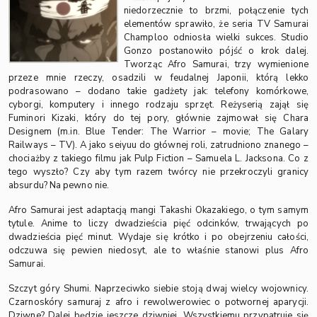
niedorzecznie to brzmi, połączenie tych
elementów sprawiło, że seria TV Samurai
Champloo odniosła wielki sukces. Studio
Gonzo postanowiło pójść o krok dalej.
Tworząc Afro Samurai, trzy wymienione
przeze mnie rzeczy, osadzili w feudalnej Japonii, którą lekko
podrasowano – dodano takie gadżety jak: telefony komórkowe,
cyborgi, komputery i innego rodzaju sprzęt. Reżyserią zajął się
Fuminori Kizaki, który do tej pory, głównie zajmował się Chara
Designem (m.in. Blue Tender: The Warrior – movie; The Galary
Railways – TV). A jako seiyuu do głównej roli, zatrudniono znanego –
chociażby z takiego filmu jak Pulp Fiction – Samuela L. Jacksona. Co z
tego wyszło? Czy aby tym razem twórcy nie przekroczyli granicy
absurdu? Na pewno nie.
Afro Samurai jest adaptacją mangi Takashi Okazakiego, o tym samym
tytule. Anime to liczy dwadzieścia pięć odcinków, trwających po
dwadzieścia pięć minut. Wydaje się krótko i po obejrzeniu całości,
odczuwa się pewien niedosyt, ale to właśnie stanowi plus Afro
Samurai.
Szczyt góry Shumi. Naprzeciwko siebie stoją dwaj wielcy wojownicy.
Czarnoskóry samuraj z afro i rewolwerowiec o potwornej aparycji.
Dziwne? Dalej będzie jeszcze dziwniej. Wszystkiemu przypatruje się