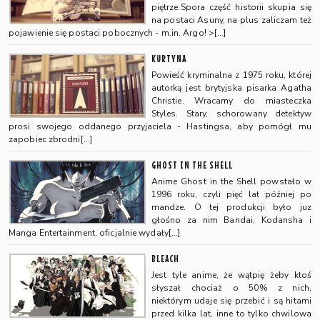
piętrze.Spora część historii skupia się
na postaci Asuny, na plus zaliczam też
pojawienie się postaci pobocznych - m.in. Argo! >[…]
KURTYNA
Powieść kryminalna z 1975 roku, której
autorką jest brytyjska pisarka Agatha
Christie. Wracamy do miasteczka
Styles. Stary, schorowany detektyw
prosi swojego oddanego przyjaciela - Hastingsa, aby pomógł mu
zapobiec zbrodni[…]
GHOST IN THE SHELL
Anime Ghost in the Shell powstało w
1996 roku, czyli pięć lat później po
mandze. O tej produkcji było juz
głośno za nim Bandai, Kodansha i
Manga Entertainment, oficjalnie wydały[…]
BLEACH
Jest tyle anime, że wątpię żeby ktoś
słyszał chociaż o 50% z nich,
niektórym udaje się przebić i są hitami
przed kilka lat, inne to tylko chwilowa