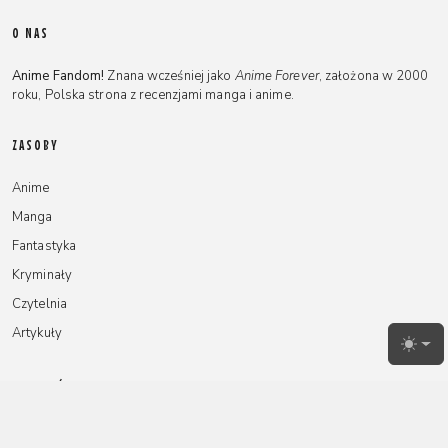
O NAS
Anime Fandom!
Znana wcześniej jako
Anime Forever
, założona w 2000
roku, Polska strona z recenzjami manga i anime.
ZASOBY
Anime
Manga
Fantastyka
Kryminały
Czytelnia
Artykuły
Toggl
NA SKRÓTY
Redakcja