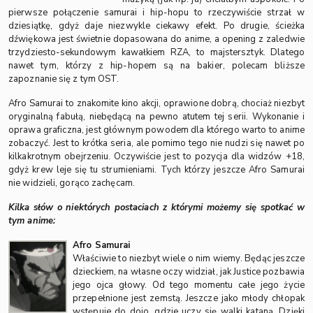
pierwsze połączenie samurai i hip-hopu to rzeczywiście strzał w
dziesiątkę, gdyż daje niezwykle ciekawy efekt. Po drugie, ścieżka
dźwiękowa jest świetnie dopasowana do anime, a opening z zaledwie
trzydziesto-sekundowym kawałkiem RZA, to majstersztyk. Dlatego
nawet tym, którzy z hip-hopem są na bakier, polecam bliższe
zapoznanie się z tym OST.
Afro Samurai to znakomite kino akcji, oprawione dobrą, chociaż niezbyt
oryginalną fabułą, niebędącą na pewno atutem tej serii. Wykonanie i
oprawa graficzna, jest głównym powodem dla którego warto to anime
zobaczyć. Jest to krótka seria, ale pomimo tego nie nudzi się nawet po
kilkakrotnym obejrzeniu. Oczywiście jest to pozycja dla widzów +18,
gdyż krew leje się tu strumieniami. Tych którzy jeszcze Afro Samurai
nie widzieli, gorąco zachęcam.
Kilka słów o niektórych postaciach z którymi możemy się spotkać w
tym anime:
Afro Samurai
Właściwie to niezbyt wiele o nim wiemy. Będąc jeszcze
dzieckiem, na własne oczy widział, jak Justice pozbawia
jego ojca głowy. Od tego momentu całe jego życie
przepełnione jest zemstą. Jeszcze jako młody chłopak
wstępuje do dojo, gdzie uczy się walki kataną. Dzięki