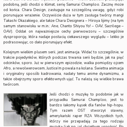
podobną, jeśli chodzi o klimat, serię Samurai Champloo. Zacznę może
od końca. Chara Design, zasługuje na szczególną uwagę, gdyż robi
piorunujące wrażenie. Oczywiście duża w tym zasługa twórcy mangi
Takashi Okazakiego, ale także Chara Designera – Hiroya Iijimy (na tym
samym stanowisku w m.in.: Ane, Chanto Shiyou Yo! – OAV, Sacrilege –
OAV). Oddał on najważniejsze cechy pierwowzoru – szczególnie
dysproporcję, która nadaje postacią ciekawszego wyglądu – lekko je
podrasowując, co dało piorunujący efekt.
Kolejnym wielkim plusem serii, jest animacja. Widać to szczególnie, w
trakcie pojedynków, których podczas trwania serii będzie, jak na pięć
odcinków, sporo. Już w pierwszym epizodzie, walka pomiędzy ojcem
Afro, a rewolwerowcem, Justice’m powala na kolana. Świetna animacja
i oryginalny sposób kadrowania, nadały temu anime dynamizmu, a
także obejrzymy sporo efektownych ujęć. Tu należą się wielkie brawa
twórcom.
Jeśli chodzi o muzykę to podobnie jak w
przypadku Samurai Champloo, jest to
bardzo łakomy kąsek dla fanów hip-hopu.
Tym razem OST stworzył sławny,
amerykański raper RZA Wszystkich tych,
którzy nie przepadają za tego rodzaju
muzyką (jak np. ja) chciałbym uspokoić. Po