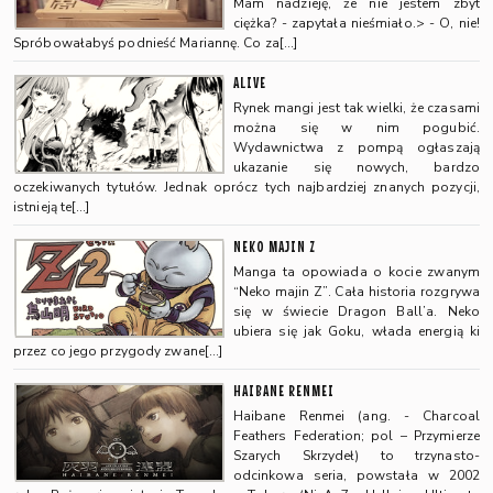
Mam nadzieję, że nie jestem zbyt
ciężka? - zapytała nieśmiało.> - O, nie!
Spróbowałabyś podnieść Mariannę. Co za[…]
ALIVE
Rynek mangi jest tak wielki, że czasami
można się w nim pogubić.
Wydawnictwa z pompą ogłaszają
ukazanie się nowych, bardzo
oczekiwanych tytułów. Jednak oprócz tych najbardziej znanych pozycji,
istnieją te[…]
NEKO MAJIN Z
Manga ta opowiada o kocie zwanym
“Neko majin Z”. Cała historia rozgrywa
się w świecie Dragon Ball’a. Neko
ubiera się jak Goku, włada energią ki
przez co jego przygody zwane[…]
HAIBANE RENMEI
Haibane Renmei (ang. - Charcoal
Feathers Federation; pol – Przymierze
Szarych Skrzydeł) to trzynasto-
odcinkowa seria, powstała w 2002