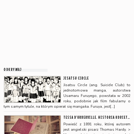
ODKRYWAJ
JISATSU CIRCLE
Jisatsu Circle (ang. Suicide Club) to
jednotomowa manga, autorstwa
Usamaru Furuyego, powstała w 2002
roku, podobnie jak film fabularny o
tym samym tytule, na którym opierał się mangaka. Furuya, jest[…]
TESSA D'URBERVILLE. HISTORIA KOBIETY CZYSTEJ
Powieść z 1891 roku, której autorem
jest angielski pisarz Thomas Hardy. >