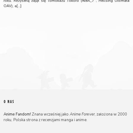
roku. Reżyserią zajął się Tomokazu Tokoro (NieA_7 , Hellsing Ultimata
OAV), a[…]
O NAS
Anime Fandom!
Znana wcześniej jako
Anime Forever
, założona w 2000
roku, Polska strona z recenzjami manga i anime.