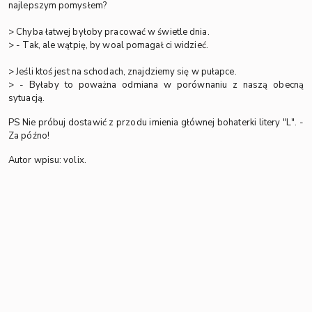
najlepszym pomysłem?
> Chyba łatwej byłoby pracować w świetle dnia.
> - Tak, ale wątpię, by woal pomagał ci widzieć.
> Jeśli ktoś jest na schodach, znajdziemy się w pułapce.
> - Byłaby to poważna odmiana w porównaniu z naszą obecną
sytuacją.
PS Nie próbuj dostawić z przodu imienia głównej bohaterki litery "L". -
Za późno!
Autor wpisu: volix.