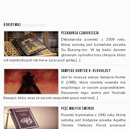
ODKRYWAJ
PIEKARNIA CZARODZIEJA
Debiutancka powieść z 2009 roku,
której autorką jest koreańska pisarka
Gu Byeong-mo. W tej baśni daniem
głównym są trudne losy chłopca, który
od najmłodszych lat ma w życiu pod górkę.[…]
VAMPIRE HUNTER D: BLOODLUST
Jest to nowsza wersja Vampire Hunter
D (1985), która niestety niewiele ma
wspólnego ze swoim poprzednikiem.
Reżyserem tego anime jest Yoshiaki
Kawajiri, który wraz ze swoim zespołem prace nad nim[…]
PIĘĆ MAŁYCH ŚWINEK
Powieść kryminalna z 1942 roku, której
autorką jest brytyjska pisarka Agatha
Christie. Herkules Poirot powraca!