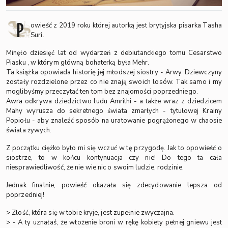
P
owieść z 2019 roku której autorką jest brytyjska pisarka Tasha
Suri.
Minęło dziesięć lat od wydarzeń z debiutanckiego tomu Cesarstwo
Piasku , w którym główną bohaterką była Mehr.
Ta książka opowiada historię jej młodszej siostry - Arwy. Dziewczyny
zostały rozdzielone przez co nie znają swoich losów. Tak samo i my
moglibyśmy przeczytać ten tom bez znajomości poprzedniego.
Awra odkrywa dziedzictwo ludu Amrithi - a także wraz z dziedzicem
Mahy wyrusza do sekretnego świata zmarłych - tytułowej Krainy
Popiołu - aby znaleźć sposób na uratowanie pogrążonego w chaosie
świata żywych.
Z początku ciężko było mi się wczuć w tę przygodę. Jak to opowieść o
siostrze, to w końcu kontynuacja czy nie! Do tego ta cała
niesprawiedliwość, że nie wie nic o swoim ludzie, rodzinie.
Jednak finalnie, powieść okazała się zdecydowanie lepsza od
poprzedniej!
> Złość, która się w tobie kryje, jest zupełnie zwyczajna.
> - A ty uznałaś, że włożenie broni w rękę kobiety pełnej gniewu jest