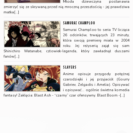
Młoda dziewczyna postanawia
zmierzyć się ze skrywaną przed nią mroczną przeszłością - jej prawdziwa
matka[…]
SAMURAI CHAMPLOO
Samurai Champloo to seria TV licząca
26 odcinków, trwających 23 minuty,
która swoją premierę miała w 2004
roku. Jej reżyserią zajął się sam
Shinichiro Watanabe, człowiek-legenda, który zawładnął duszami
fanów[…]
SLAYERS
Anime opisuje przygody potężnej
czarodziejki i jej przyjaciół (Gourry
Gabriev, Zelgadis i Amelia). Opisywać
i opisywać… ogólnie świetna komedia
fantasy! Zaklęcia: Blast Ash - “czarny” czar ofensywny. Blast Boom -[…]